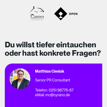
Du willst tiefer eintauchen
oder hast konkrete Fragen?
Matthias Cieslak
Senior PR Consultant
Telefon:
0251 98776-87
eMail:
mc@cyrano.de