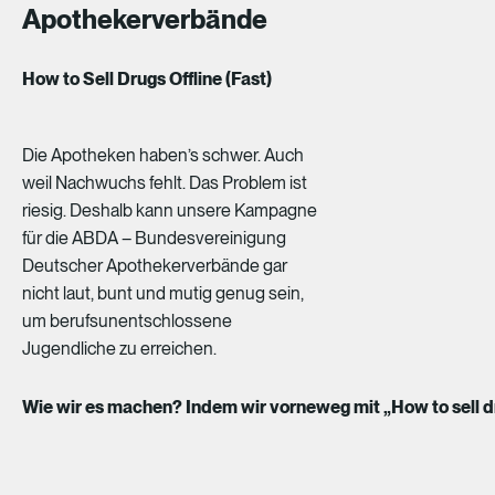
Apothekerverbände
How to Sell Drugs Offline (Fast)
Die
Apotheken
haben’s
schwer.
Auch
weil
Nachwuchs
fehlt.
Das
Problem
ist
riesig.
Deshalb
kann
unsere
Kampagne
für
die
ABDA
–
Bundesvereinigung
Deutscher
Apothekerverbände
gar
nicht
laut,
bunt
und
mutig
genug
sein,
um
berufsunentschlossene
Jugendliche
zu
erreichen.
Wie wir es machen? Indem wir vorneweg mit „How to sell dr