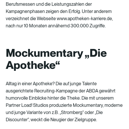
Berufsmessen
und
die
Leistungszahlen
der
Kampagnenphasen
zeigen
den
Erfolg.
Unter
anderem
verzeichnet
die
Webseite
www.apotheken-karriere.de,
nach
nur
10
Monaten
annähernd
300.000
Zugriffe.
Mockumentary „Die
Apotheke“
Alltag
in
einer
Apotheke?
Die
auf
junge
Talente
ausgerichtete
Recruiting-Kampagne
der
ABDA
gewährt
humorvolle
Einblicke
hinter
die
Theke.
Die
mit
unserem
Partner
Load!
Studios
produzierte
Mockumentary,
moderne
und
junge
Variante
von
z.B.
„Stromberg“
oder
„Die
Discounter“,
weckt
die
Neugier
der
Zielgruppe.