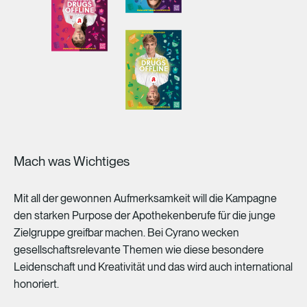
Mach was Wichtiges
Mit
all
der
gewonnen
Aufmerksamkeit
will
die
Kampagne
den
starken
Purpose
der
Apothekenberufe
für
die
junge
Zielgruppe
greifbar
machen.
Bei
Cyrano
wecken
gesellschaftsrelevante
Themen
wie
diese
besondere
Leidenschaft
und
Kreativität
und
das
wird
auch
international
honoriert.