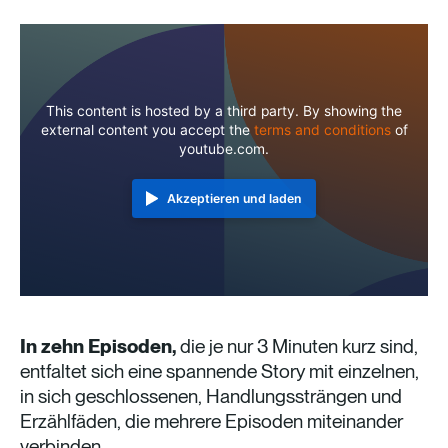
This content is hosted by a third party. By showing the
external content you accept the
terms and conditions
of
youtube.com.
Akzeptieren und laden
In zehn Episoden,
die
je
nur
3
Minuten
kurz
sind,
entfaltet
sich
eine
spannende
Story
mit
einzelnen,
in
sich
geschlossenen,
Handlungssträngen
und
Erzählfäden,
die
mehrere
Episoden
miteinander
verbinden.