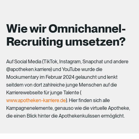
Wie wir Omnichannel-
Recruiting umsetzen?
Auf
Social
Media
(TikTok,
Instagram,
Snapchat
und
andere
@apotheken.karriere)
und
YouTube
wurde
die
Mockumentary
im
Februar
2024
gelauncht
und
lenkt
seitdem
von
dort
zahlreiche
junge
Menschen
auf
die
Karrierewebseite
für
junge
Talente
(
www.apotheken-karriere.de
).
Hier
finden
sich
alle
Kampagnenelemente,
genauso
wie
die
virtuelle
Apotheke,
die
einen
Blick
hinter
die
Apothekenkulissen
ermöglicht.