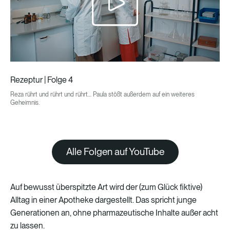
Rezeptur | Folge 4
Reza rührt und rührt und rührt… Paula stößt außerdem auf ein weiteres
Geheimnis.
Alle Folgen auf YouTube
Auf
bewusst
überspitzte
Art
wird
der
(zum
Glück
fiktive)
Alltag
in
einer
Apotheke
dargestellt.
Das
spricht
junge
Generationen
an,
ohne
pharmazeutische
Inhalte
außer
acht
zu
lassen.