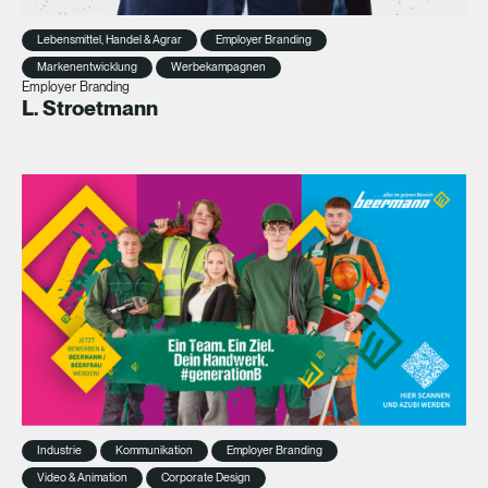
Lebensmittel, Handel & Agrar
Employer Branding
Markenentwicklung
Werbekampagnen
Employer Branding
L. Stroetmann
Industrie
Kommunikation
Employer Branding
Video & Animation
Corporate Design