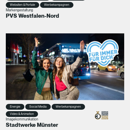
Websiten & Portale
Werbekampagnen
Markengestaltung
PVS Westfalen-Nord
Energie
Social Media
Werbekampagnen
Video & Animation
Imagekommunikation
Stadtwerke Münster