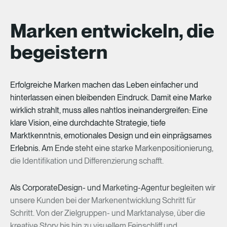
Marken entwickeln, die
begeistern
Erfolgreiche
Marken
machen
das
Leben
einfacher
und
hinterlassen
einen
bleibenden
Eindruck.
Damit
eine
Marke
wirklich
strahlt,
muss
alles
nahtlos
ineinandergreifen:
Eine
klare
Vision,
eine
durchdachte
Strategie,
tiefe
Marktkenntnis,
emotionales
Design
und
ein
einprägsames
Erlebnis.
Am
Ende
steht
eine
starke
Markenpositionierung,
die
Identifikation
und
Differenzierung
schafft.
Als
CorporateDesign-
und
Marketing-Agentur
begleiten
wir
unsere
Kunden
bei
der
Markenentwicklung
Schritt
für
Schritt.
Von
der
Zielgruppen-
und
Marktanalyse,
über
die
kreative
Story
bis
hin
zu
visuellem
Feinschliff
und