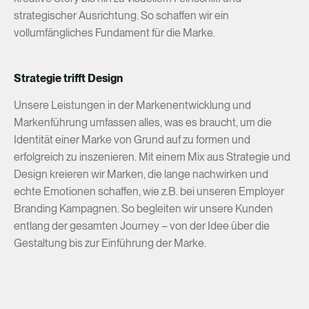
strategischer
Ausrichtung.
So
schaffen
wir
ein
vollumfängliches
Fundament
für
die
Marke.
Strategie trifft Design
Unsere
Leistungen
in
der
Markenentwicklung
und
Markenführung
umfassen
alles,
was
es
braucht,
um
die
Identität
einer
Marke
von
Grund
auf
zu
formen
und
erfolgreich
zu
inszenieren.
Mit
einem
Mix
aus
Strategie
und
Design
kreieren
wir
Marken,
die
lange
nachwirken
und
echte
Emotionen
schaffen,
wie
z.B.
bei
unseren
Employer
Branding
Kampagnen.
So
begleiten
wir
unsere
Kunden
entlang
der
gesamten
Journey
–
von
der
Idee
über
die
Gestaltung
bis
zur
Einführung
der
Marke.