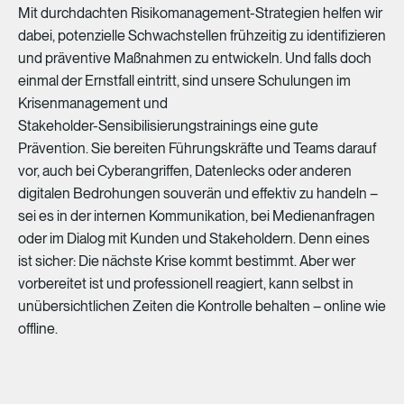
Mit
durchdachten
Risikomanagement-Strategien
helfen
wir
dabei,
potenzielle
Schwachstellen
frühzeitig
zu
identifizieren
und
präventive
Maßnahmen
zu
entwickeln.
Und
falls
doch
einmal
der
Ernstfall
eintritt,
sind
unsere
Schulungen
im
Krisenmanagement
und
Stakeholder-Sensibilisierungstrainings
eine
gute
Prävention.
Sie
bereiten
Führungskräfte
und
Teams
darauf
vor,
auch
bei
Cyberangriffen,
Datenlecks
oder
anderen
digitalen
Bedrohungen
souverän
und
effektiv
zu
handeln
–
sei
es
in
der
internen
Kommunikation,
bei
Medienanfragen
oder
im
Dialog
mit
Kunden
und
Stakeholdern.
Denn
eines
ist
sicher:
Die
nächste
Krise
kommt
bestimmt.
Aber
wer
vorbereitet
ist
und
professionell
reagiert,
kann
selbst
in
unübersichtlichen
Zeiten
die
Kontrolle
behalten
–
online
wie
offline.