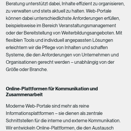
Beratung
unterstützt
dabei,
Inhalte
effizient
zu
organisieren,
zu
verwalten
und
stets
aktuell
zu
halten.
Web-Portale
können
dabei
unterschiedlichste
Anforderungen
erfüllen,
beispielsweise
im
Bereich
Veranstaltungsmanagement
oder
der
Bereitstellung
von
Weiterbildungsangeboten.
Mit
flexiblen
Tools
und
individuell
angepassten
Lösungen
erleichtern
wir
die
Pflege
von
Inhalten
und
schaffen
Systeme,
die
den
Anforderungen
von
Unternehmen
und
Organisationen
gerecht
werden
–
unabhängig
von
der
Größe
oder
Branche.
Online-Plattformen für Kommunikation und
Zusammenarbeit
Moderne
Web-Portale
sind
mehr
als
reine
Informationsplattformen
–
sie
dienen
als
zentrale
Schnittstellen
für
die
interne
und
externe
Kommunikation.
Wir
entwickeln
Online-Plattformen,
die
den
Austausch