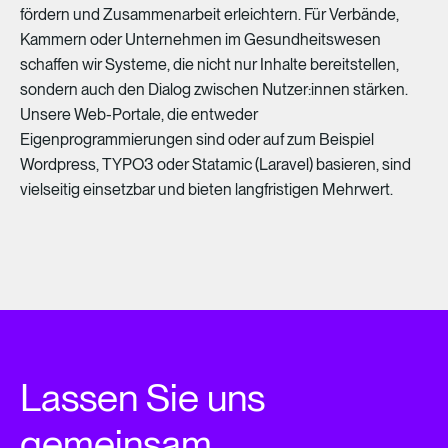
fördern
und
Zusammenarbeit
erleichtern.
Für
Verbände,
Kammern
oder
Unternehmen
im
Gesundheitswesen
schaffen
wir
Systeme,
die
nicht
nur
Inhalte
bereitstellen,
sondern
auch
den
Dialog
zwischen
Nutzer:innen
stärken.
Unsere
Web-Portale,
die
entweder
Eigenprogrammierungen
sind
oder
auf
zum
Beispiel
Wordpress,
TYPO3
oder
Statamic
(Laravel)
basieren,
sind
vielseitig
einsetzbar
und
bieten
langfristigen
Mehrwert.
Lassen Sie uns
gemeinsam