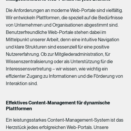
Die
Anforderungen
an
moderne
Web-Portale
sind
vielfältig.
Wir
entwickeln
Plattformen,
die
speziell
auf
die
Bedürfnisse
von
Unternehmen
und
Organisationen
abgestimmt
sind.
Benutzerfreundliche
Web-Portale
stehen
dabei
im
Mittelpunkt
unserer
Arbeit,
denn
eine
intuitive
Navigation
und
klare
Strukturen
sind
essenziell
für
eine
positive
Nutzererfahrung.
Ob
zur
Mitgliederadministration,
für
Wissenszentralisierung
oder
als
Unterstützung
für
die
Interessensvertretung
–
wir
wissen,
wie
wichtig
ein
effizienter
Zugang
zu
Informationen
und
die
Förderung
von
Interaktion
sind.
Effektives Content-Management für dynamische
Plattformen
Ein
leistungsstarkes
Content-Management-System
ist
das
Herzstück
jedes
erfolgreichen
Web-Portals.
Unsere