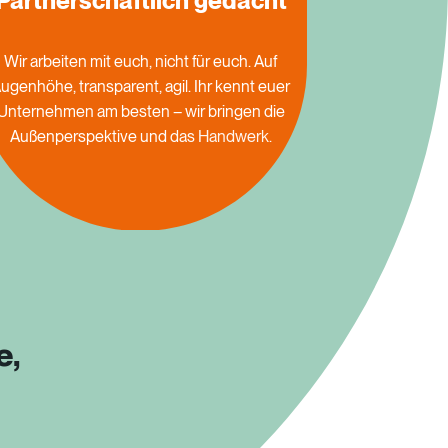
Partnerschaftlich gedacht
Wir
arbeiten
mit
euch,
nicht
für
euch.
Auf
ugenhöhe,
transparent,
agil.
Ihr
kennt
euer
Unternehmen
am
besten
–
wir
bringen
die
Außenperspektive
und
das
Handwerk.
e,