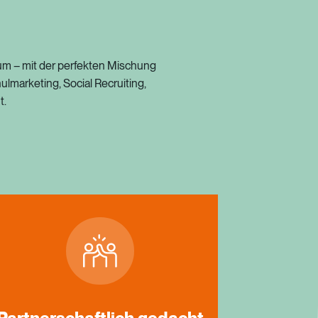
um
–
mit
der
perfekten
Mischung
ulmarketing,
Social
Recruiting,
t.