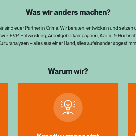
Was wir anders machen?
ir
sind
euer
Partner
in
Crime.
Wir
beraten,
entwickeln
und
setzen
wer.
EVP-Entwicklung,
Arbeitgeberkampagnen,
Azubi-
&
Hochsch
ulturanalysen
–
alles
aus
einer
Hand,
alles
aufeinander
abgestimm
Warum wir?