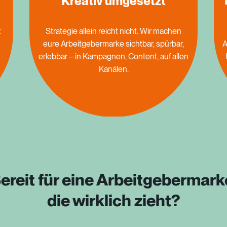
Kreativ umgesetzt
t
Strategie
allein
reicht
nicht.
Wir
machen
A
eure
Arbeitgebermarke
sichtbar,
spürbar,
erlebbar
–
in
Kampagnen,
Content,
auf
allen
Kanälen.
ereit für eine Arbeitgebermark
die wirklich zieht?