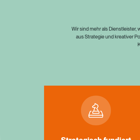
Wir
sind
mehr
als
Dienstleister,
w
aus
Strategie
und
kreativer
Po
K