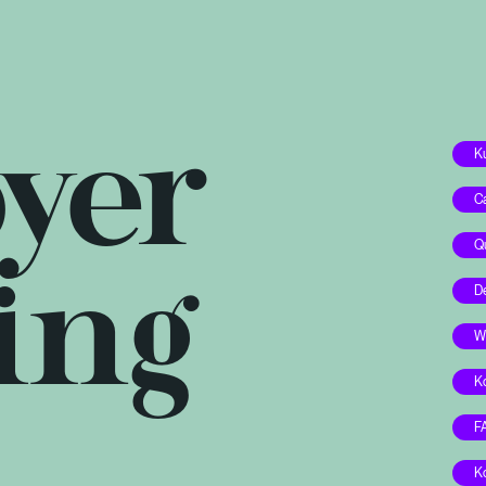
yer
K
C
Q
ing
D
W
K
F
K