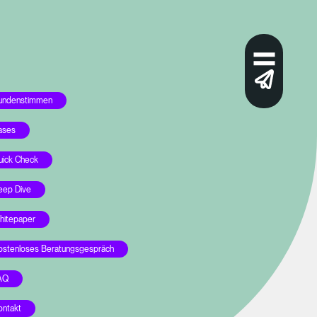
undenstimmen
ases
uick Check
eep Dive
hitepaper
ostenloses Beratungsgespräch
AQ
ontakt